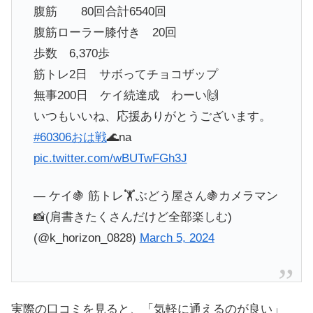
腹筋 80回合計6540回
腹筋ローラー膝付き 20回
歩数 6,370歩
筋トレ2日 サボってチョコザップ
無事200日 ケイ続達成 わーい🙌
いつもいいね、応援ありがとうございます。
#60306おは戦
🌊na
pic.twitter.com/wBUTwFGh3J
— ケイ🍇 筋トレ🏋️ぶどう屋さん🍇カメラマン
📸(肩書きたくさんだけど全部楽しむ)
(@k_horizon_0828)
March 5, 2024
実際の口コミを見ると、「気軽に通えるのが良い」