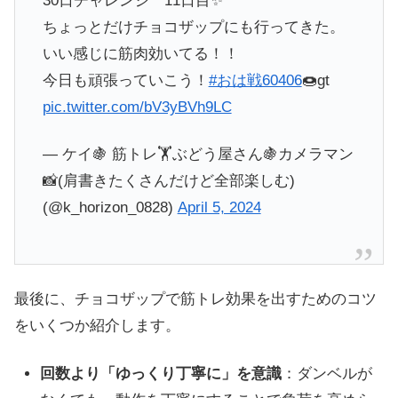
30日チャレンジ 11日目✨
ちょっとだけチョコザップにも行ってきた。
いい感じに筋肉効いてる！！
今日も頑張っていこう！
#おは戦60406
🍩gt
pic.twitter.com/bV3yBVh9LC
— ケイ🍇 筋トレ🏋️ぶどう屋さん🍇カメラマン
📸(肩書きたくさんだけど全部楽しむ)
(@k_horizon_0828)
April 5, 2024
最後に、チョコザップで筋トレ効果を出すためのコツ
をいくつか紹介します。
回数より「ゆっくり丁寧に」を意識
：ダンベルが