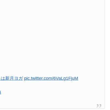
日は新月ヨガ
pic.twitter.com/6VaLg1FjuM
4