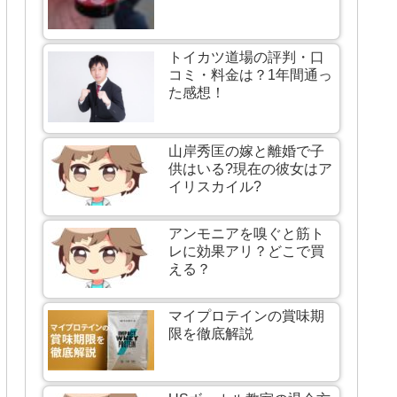
トイカツ道場の評判・口
コミ・料金は？1年間通っ
た感想！
山岸秀匡の嫁と離婚で子
供はいる?現在の彼女はア
イリスカイル?
アンモニアを嗅ぐと筋ト
レに効果アリ？どこで買
える？
マイプロテインの賞味期
限を徹底解説