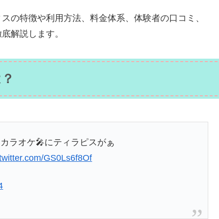
ィスの特徴や利用方法、料金体系、体験者の口コミ、
徹底解説します。
は？
カラオケ🎤にティラピスがぁ
.twitter.com/GS0Ls6f8Of
4