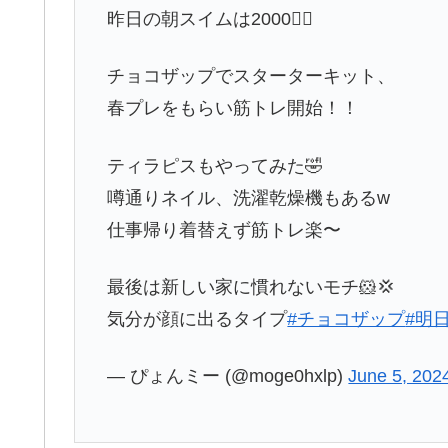
昨日の朝スイムは2000🏊‍♀️
チョコザップでスターターキット、
春プレをもらい筋トレ開始！！
ティラピスもやってみた🤣
噂通りネイル、洗濯乾燥機もあるw
仕事帰り着替えず筋トレ楽〜
最後は新しい家に慣れないモチ🐹💢
気分が顔に出るタイプ
#チョコザップ
#明
— ぴょんミー (@moge0hxlp)
June 5, 202