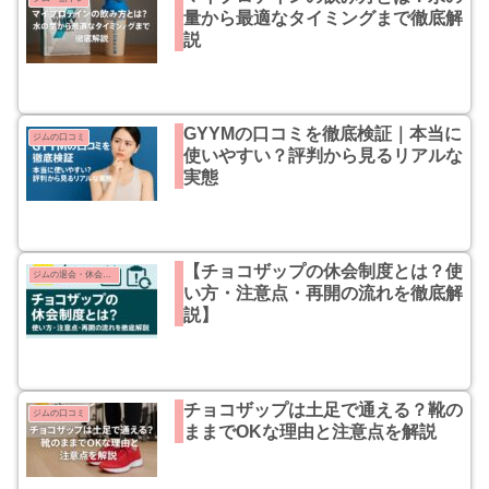
量から最適なタイミングまで徹底解
説
GYYMの口コミを徹底検証｜本当に
ジムの口コミ
使いやすい？評判から見るリアルな
実態
【チョコザップの休会制度とは？使
ジムの退会・休会方法まとめ
い方・注意点・再開の流れを徹底解
説】
チョコザップは土足で通える？靴の
ジムの口コミ
ままでOKな理由と注意点を解説