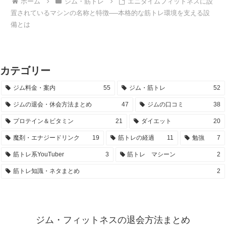
ホーム
ジム・筋トレ
エニタイムフィットネスに設
置されているマシンの名称と特徴──本格的な筋トレ環境を支える設
備とは
カテゴリー
ジム料金・案内
55
ジム・筋トレ
52
ジムの退会・休会方法まとめ
47
ジムの口コミ
38
プロテイン＆ビタミン
21
ダイエット
20
魔剤・エナジードリンク
19
筋トレの経過
11
勉強
7
筋トレ系YouTuber
3
筋トレ マシーン
2
筋トレ知識・ネタまとめ
2
ジム・フィットネスの退会方法まとめ