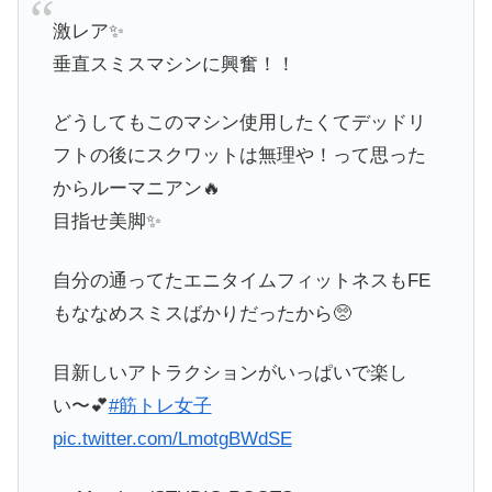
激レア✨
垂直スミスマシンに興奮！！
どうしてもこのマシン使用したくてデッドリ
フトの後にスクワットは無理や！って思った
からルーマニアン🔥
目指せ美脚✨
自分の通ってたエニタイムフィットネスもFE
もななめスミスばかりだったから🥺
目新しいアトラクションがいっぱいで楽し
い〜💕
#筋トレ女子
pic.twitter.com/LmotgBWdSE